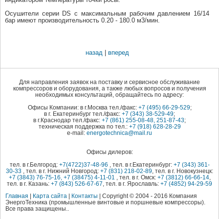
Осушители серии DS с максимальным рабочим давлением 16/14
бар имеют производительность 0.20 - 180.0 м3/мин.
назад
|
вперед
Для направления заявок на поставку и сервисное обслуживание
компрессоров и оборудования, а также любых вопросов и получения
необходимых консультаций, обращайтесь по адресу:
Офисы Компании: в г.Москва тел./факс:
+7 (495) 66-29-529
;
в г. Екатеринбург тел./факс:
+7 (343) 38-529-49
;
в г.Краснодар тел./факс:
+7 (861) 255-08-48, 251-87-43
;
техническая поддержка по тел.:
+7 (918) 628-28-29
e-mail:
energotechnica@mail.ru
Офисы дилеров:
тел. в г.Белгород:
+7(4722)37-48-96
, тел. в г.Екатеринбург:
+7 (343) 361-
30-33
, тел. в г. Нижний Новгород:
+7 (831) 218-02-89
, тел. в г. Новокузнецк:
+7 (3843) 76-75-16, +7 (38475) 4-11-01
, тел. в г. Омск:
+7 (3812) 66-66-14
,
тел. в г. Казань:
+7 (843) 526-67-67
, тел. в г. Ярославль:
+7 (4852) 94-29-59
Главная
|
Карта сайта
|
Контакты
| Copyright © 2004 - 2016 Компания
ЭнергоТехника (промышленные винтовые и поршневые компрессоры).
Все права защищены..