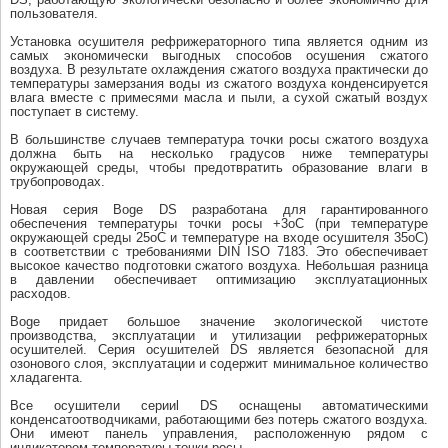
пользователя.
Установка осушителя рефрижераторного типа является одним из
самых экономически выгодных способов осушения сжатого
воздуха. В результате охлаждения сжатого воздуха практически до
температуры замерзания воды из сжатого воздуха конденсируется
влага вместе с примесями масла и пыли, а сухой сжатый воздух
поступает в систему.
В большинстве случаев температура точки росы сжатого воздуха
должна быть на несколько градусов ниже температуры
окружающей среды, чтобы предотвратить образование влаги в
трубопроводах.
Новая серия Boge DS разработана для гарантированного
обеспечения температуры точки росы +3oC (при температуре
окружающей среды 25oC и температуре на входе осушителя 35oC)
в соответствии с требованиями DIN ISO 7183. Это обеспечивает
высокое качество подготовки сжатого воздуха. Небольшая разница
в давлении обеспечивает оптимизацию эксплуатационных
расходов.
Boge придает большое значение экологической чистоте
производства, эксплуатации и утилизации рефрижераторных
осушителей. Серия осушителей DS является безопасной для
озонового слоя, эксплуатации и содержит минимальное количество
хладагента.
Все осушители серииl DS оснащены автоматическими
конденсатоотводчиками, работающими без потерь сжатого воздуха.
Они имеют панель управления, расположенную рядом с
индикатором температуры точки росы.