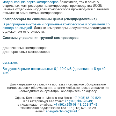
модернизацию парка компрессоров
Заказчиков, так и замену
отдельных компрессоров на компрессоры производства BOGE.
Замена отдельных моделей компрессоров производится с зачетом
стоимости заменяемых компрессоров.
Компрессоры по сниженным ценам (спецпредложения)
В распродаже винтовые и поршневые компрессоры и осушители со
склада со скидкой
. Данные компрессоры и осушители реализуются
с дисконтом от стоимости.
Системы управления группой компрессоров
для винтовых компрессоров
для поршневых компрессоров
см.также:
Воздухосборники вертикальные 0,1-10,0 м3 (давление от 8 до 40
атм)
Для направления заявок на поставку и сервисное обслуживание
компрессоров и оборудования, а также любых вопросов и получения
необходимых консультаций, обращайтесь по адресу:
Офисы Компании: в г.Москва тел./факс:
+7 (495) 66-29-529
;
в г. Екатеринбург тел./факс:
+7 (343) 38-528-49
;
в г.Краснодар тел./факс:
+7 (861) 255-08-48
,
251-87-43
;
техническая поддержка по тел.: +7 (918) 628-28-29
e-mail:
energotechnica@mail.ru