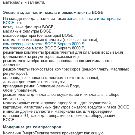
материалы и запчасти.
Элементы, запчасти, масла и ремкомплекты BOGE
На складе всегда в наличии такие
запасные части и материалы
BOGE
, как:
воздушные фильтры BOGE,
масляные фильтры BOGE,
маслосепараторы (сепараторы) BOGE,
металлокерамические фильтры (грязевые вставки),
компрессорное масло BOGE Syprem 8000 S
,
компрессорное масло BOGE Syprem 8000 P,
ремонтные комплекты (ремкомплекты) для клапанов всасывания
(ремкомплекты регуляторов всасывания),
ремкомплекты обратных клапанов/клапанов минимального
давления,
ремкомплекты термостатов компрессоров (ремкомплекты масляных
регуляторов),
соленоидные клапаны (электромагнитные клапаны),
датчики давления и температуры,
приводные ремни (клиновые ремни) Boge,
блоки управления,
ремкомплекты для клапанов осушителей и их клапаны в сборе,
силикагель,
молекулярные сита и прочие адсорбенты для осушителей,
картриджи магистральных фильтров сжатого воздуха и газов BOGE
и многие другие запчасти и материалы как для проведения
планового ТО, так и для оперативного ремонта оборудования
BOGE.
Модернизация компрессоров
Компания ЭнергоТехника также производит как общую